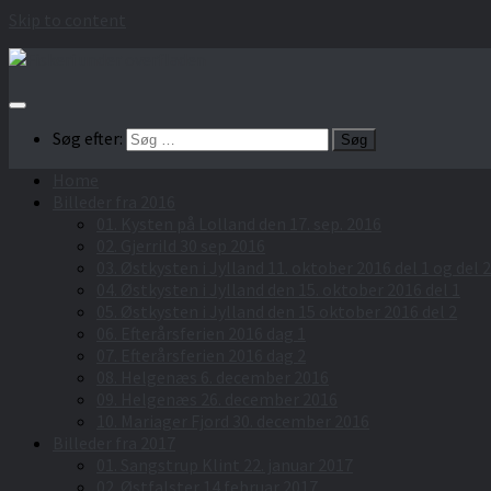
Skip to content
Søg efter:
Home
Billeder fra 2016
01. Kysten på Lolland den 17. sep. 2016
02. Gjerrild 30 sep 2016
03. Østkysten i Jylland 11. oktober 2016 del 1 og del 2
04. Østkysten i Jylland den 15. oktober 2016 del 1
05. Østkysten i Jylland den 15 oktober 2016 del 2
06. Efterårsferien 2016 dag 1
07. Efterårsferien 2016 dag 2
08. Helgenæs 6. december 2016
09. Helgenæs 26. december 2016
10. Mariager Fjord 30. december 2016
Billeder fra 2017
01. Sangstrup Klint 22. januar 2017
02. Østfalster 14 februar 2017