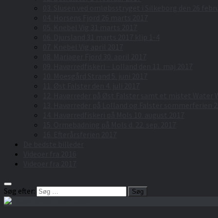
03. Slusen ved omløbsstryget i Silkeborg den 26 febr
04. Horsens Fjord 26 marts 2017
05. Knebel Vig 31 marts 2017
06. Djursland 31 marts 2017 klip 1-4
07. Knebel Vig april 2017
08. Mariager Fjord 30. april 2017
09. Havørredfiskeri – Lolland den 11. maj 2017
10. Moesgård Strand 5. juni 2017
11. Øst Falster den 4. juli 2017
12. Havørreder på Øst Falster samt et mistet Water
13. Havørreder på Lolland og Falster sommerferien 2
14. Havørredfiskeri på Mols 10. august 2017
15. Ormebadning på Mols d. 22. sep. 2017
16. Efterårsferien 2017
De bedste billeder
Videoer fra 2016
Videoer fra 2017
Søg efter: