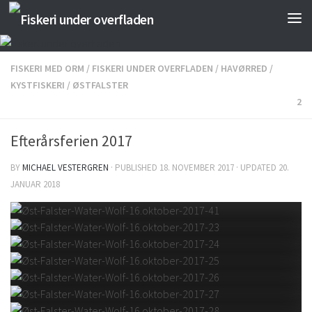
Skip to content
FISKERI MED ORM
/
FISKERI UNDER OVERFLADEN
/
HAVØRRED
/
KYSTFISKERI
/
ØSTFALSTER
2
Efterårsferien 2017
BY
MICHAEL VESTERGREN
· PUBLISHED
18. NOVEMBER 2017
· UPDATED
20.
JANUAR 2018