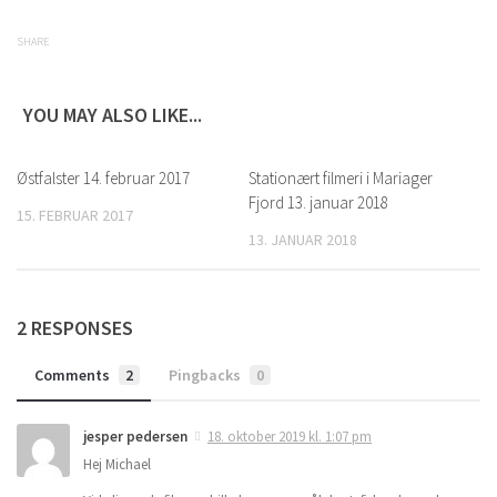
SHARE
YOU MAY ALSO LIKE...
Østfalster 14. februar 2017
0
Stationært filmeri i Mariager
0
Fjord 13. januar 2018
15. FEBRUAR 2017
13. JANUAR 2018
2 RESPONSES
Comments
2
Pingbacks
0
jesper pedersen
18. oktober 2019 kl. 1:07 pm
Hej Michael