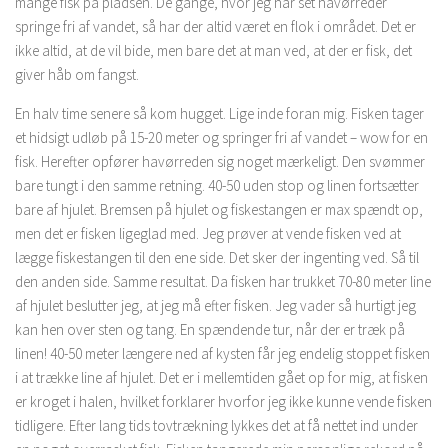
mange fisk på pladsen. De gange, hvor jeg har set havørreder
springe fri af vandet, så har der altid været en flok i området. Det er
ikke altid, at de vil bide, men bare det at man ved, at der er fisk, det
giver håb om fangst.
En halv time senere så kom hugget. Lige inde foran mig. Fisken tager
et hidsigt udløb på 15-20 meter og springer fri af vandet – wow for en
fisk. Herefter opfører havørreden sig noget mærkeligt. Den svømmer
bare tungt i den samme retning. 40-50 uden stop og linen fortsætter
bare af hjulet. Bremsen på hjulet og fiskestangen er max spændt op,
men det er fisken ligeglad med. Jeg prøver at vende fisken ved at
lægge fiskestangen til den ene side. Det sker der ingenting ved. Så til
den anden side. Samme resultat. Da fisken har trukket 70-80 meter line
af hjulet beslutter jeg, at jeg må efter fisken. Jeg vader så hurtigt jeg
kan hen over sten og tang. En spændende tur, når der er træk på
linen! 40-50 meter længere ned af kysten får jeg endelig stoppet fisken
i at trække line af hjulet. Det er i mellemtiden gået op for mig, at fisken
er kroget i halen, hvilket forklarer hvorfor jeg ikke kunne vende fisken
tidligere. Efter lang tids tovtrækning lykkes det at få nettet ind under