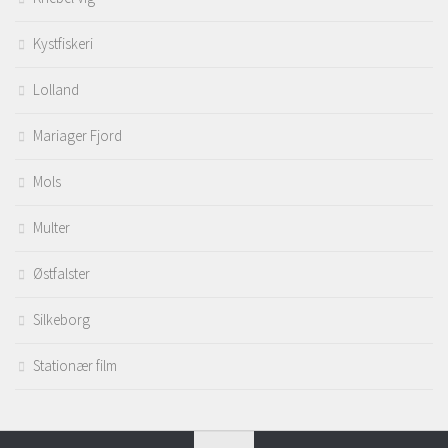
Kystfiskeri
Lolland
Mariager Fjord
Mols
Multer
Østfalster
Silkeborg
Stationær film