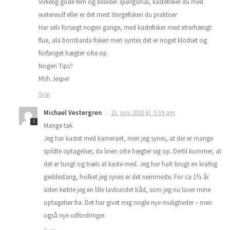
Virkelig gode film og billeder. spørgsmål, kastefisker du med
waterwulf eller er det mest dørgefiskeri du praktiser
Har selv forsøgt nogen gange, med kastefisker med efterhængt
flue, ala bombarda fiskeri men syntes det er noget klodset og
forfanget hægter ofte op.
Nogen Tips?
MVh Jesper
Svar
Michael Vestergren
21. juni 2020 kl. 5:19 am
Mange tak.
Jeg har kastet med kameraet, men jeg synes, at der er mange
spildte optagelser, da linen ofte hægter sig op. Dertil kommer, at
det er tungt og træls at kaste med. Jeg har haft brugt en kraftig
geddestang, hvilket jeg synes er det nemmeste. For ca 1½ år
siden købte jeg en lille lavbundet båd, som jeg nu laver mine
optagelser fra. Det har givet mig nogle nye muligheder – men
også nye udfordringer.