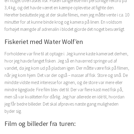
en noget overrasket fisk. Fisken tangerede min personlige rekord på
3,4 kg, og det havde været en kæmpe oplevelse at fighte den.
Herefter besluttede jeg at der skulle filmes, men jeg måtte vente i ca. 10
minutter for at kunne binde krog og kamera på linen. En voldsom
forhøjet mængde af adrenalin i blodet gjorde det noget besværligt.
Fiskeriet med Water Wolf’en
Forholdene var fine til at optage i. Jeg kunne kaste kameraet derhen,
hvor jeg havde fanget fisken. Jeg så en havørred springe ud af
vandet, da jeg kom ud på pladsen igen. Der måtte være fisk på filmen,
når jeg kom hjem. Det var der også – masser af fisk. Store og små. De
mindste vidste mest interesse for agnen, og de store var mere eller
mindre ligeglade. Fire film blev det til. Der var flere kast med fisk på,
men så var kvaliteten for dårlig. Jeg har allerede en idé til, hvordan
jeg får bedre billeder. Det skal afprøves næste gang muligheden
byder sig.
Film og billeder fra turen: