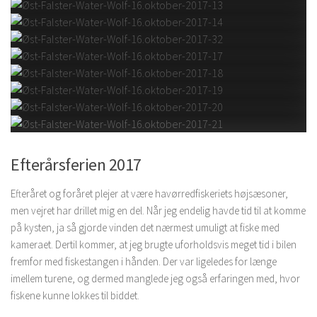
Efterårsferien 2017
Efteråret og foråret plejer at være havørredfiskeriets højsæsoner,
men vejret har drillet mig en del. Når jeg endelig havde tid til at komme
på kysten, ja så gjorde vinden det nærmest umuligt at fiske med
kameraet. Dertil kommer, at jeg brugte uforholdsvis meget tid i bilen
fremfor med fiskestangen i hånden. Der var ligeledes for længe
imellem turene, og dermed manglede jeg også erfaringen med, hvor
fiskene kunne lokkes til biddet.