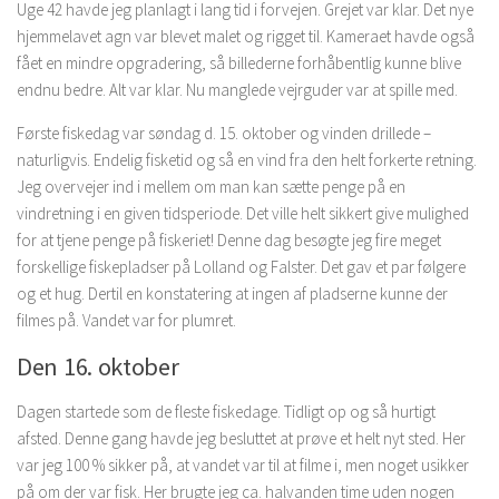
Uge 42 havde jeg planlagt i lang tid i forvejen. Grejet var klar. Det nye
hjemmelavet agn var blevet malet og rigget til. Kameraet havde også
fået en mindre opgradering, så billederne forhåbentlig kunne blive
endnu bedre. Alt var klar. Nu manglede vejrguder var at spille med.
Første fiskedag var søndag d. 15. oktober og vinden drillede –
naturligvis. Endelig fisketid og så en vind fra den helt forkerte retning.
Jeg overvejer ind i mellem om man kan sætte penge på en
vindretning i en given tidsperiode. Det ville helt sikkert give mulighed
for at tjene penge på fiskeriet! Denne dag besøgte jeg fire meget
forskellige fiskepladser på Lolland og Falster. Det gav et par følgere
og et hug. Dertil en konstatering at ingen af pladserne kunne der
filmes på. Vandet var for plumret.
Den 16. oktober
Dagen startede som de fleste fiskedage. Tidligt op og så hurtigt
afsted. Denne gang havde jeg besluttet at prøve et helt nyt sted. Her
var jeg 100 % sikker på, at vandet var til at filme i, men noget usikker
på om der var fisk. Her brugte jeg ca. halvanden time uden nogen