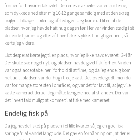
former for havørredaktivitet. Den eneste aktivitet var en sur terne,
som dykkede ned efter mig 10-12 gange samtidig med at den skreg
højlydt. Tilbage til bilen og afsted igen. Jeg kørte ud til en af de
pladser, hvor jeg havde haft hug dagen før. Her var vinden stadig i sit
drillende hjørne, og efter af have fisket stykket hurtigt igennem, så
kørte jeg videre.
Lidt desperat kørte jeg til en plads, hvor jeg ikke havde været i 3-4 år.
Der skulle ske noget nyt, og pladsen havde givet fisk forhen. Vinden
var også acceptabel her i forhold til at filme, og da jeg endelig kom
helt ud til pladsen var der hug i tredje kast. Det lovede godt, men der
var for mange store sten i området, og vandet for lavt til, at jeg ville
kaste kameraet derud. Jeg måtte længere ned af stranden. Der var
det i hvert fald muligt at komme til at fiske med kameraet.
Endelig fisk på
Da jeg havde fisket på pladsen i et lille kvarter så jeg en god fisk
springe fri af vandet langt ude. Det gav en forhåbning om, at der er