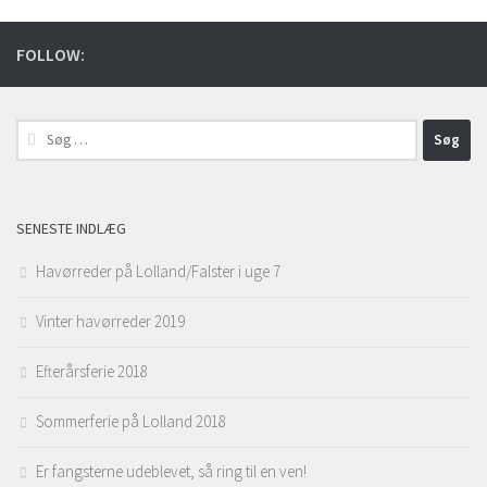
FOLLOW:
Søg
efter:
SENESTE INDLÆG
Havørreder på Lolland/Falster i uge 7
Vinter havørreder 2019
Efterårsferie 2018
Sommerferie på Lolland 2018
Er fangsterne udeblevet, så ring til en ven!