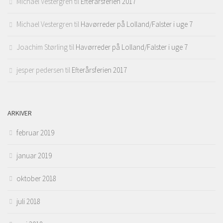
Michael Vestergren
til
Efterårsferien 2017
Michael Vestergren
til
Havørreder på Lolland/Falster i uge 7
Joachim Størling
til
Havørreder på Lolland/Falster i uge 7
jesper pedersen
til
Efterårsferien 2017
ARKIVER
februar 2019
januar 2019
oktober 2018
juli 2018