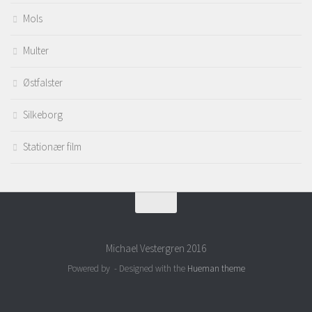
Mols
Multer
Østfalster
Silkeborg
Stationær film
Michael Vestergren 2016
Powered by
- Designed with the
Hueman theme