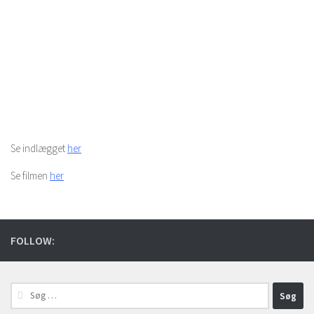
Se indlægget
her
Se filmen
her
FOLLOW:
Søg
efter: