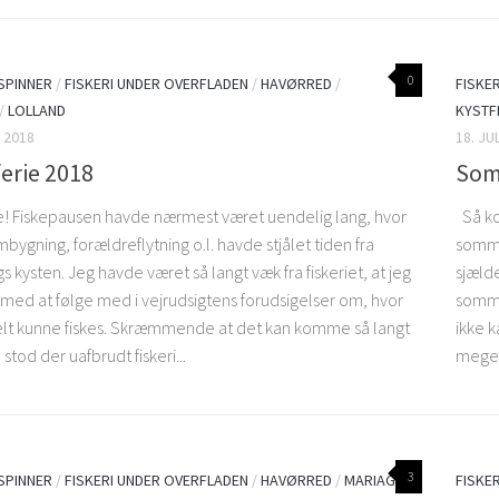
0
 SPINNER
/
FISKERI UNDER OVERFLADEN
/
HAVØRRED
/
FISKE
/
LOLLAND
KYSTF
 2018
18. JU
ferie 2018
Som
ie! Fiskepausen havde nærmest været uendelig lang, hvor
Så ko
bygning, forældreflytning o.l. havde stjålet tiden fra
somme
ngs kysten. Jeg havde været så langt væk fra fiskeriet, at jeg
sjælde
 med at følge med i vejrudsigtens forudsigelser om, hvor
somme
lt kunne fiskes. Skræmmende at det kan komme så langt
ikke k
stod der uafbrudt fiskeri...
meget
3
 SPINNER
/
FISKERI UNDER OVERFLADEN
/
HAVØRRED
/
MARIAGER
FISKE