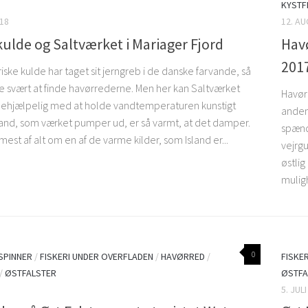
KYSTF
18
12. A
 kulde og Saltværket i Mariager Fjord
Havø
2017
riske kulde har taget sit jerngreb i de danske farvande, så
e svært at finde havørrederne. Men her kan Saltværket
Havør
behjælpelig med at holde vandtemperaturen kunstigt
anden 
and, som værket pumper ud, er så varmt, at det damper.
spænd
est af alt om en af de varme kilder, som Island er...
vejrgu
østlig
muligh
0
 SPINNER
/
FISKERI UNDER OVERFLADEN
/
HAVØRRED
/
FISKE
/
ØSTFALSTER
ØSTFA
5. JUL