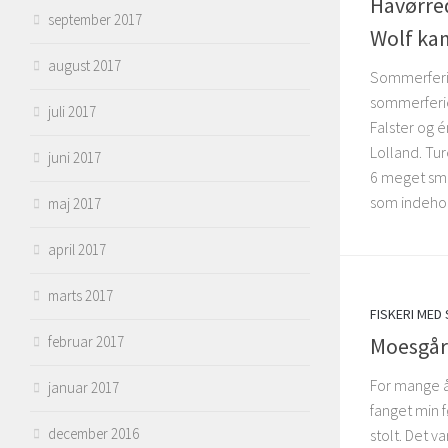
Havørred
september 2017
Wolf ka
august 2017
Sommerferie
sommerferien
juli 2017
Falster og 
Lolland. Tu
juni 2017
6 meget små 
som indehol
maj 2017
april 2017
marts 2017
FISKERI MED
Moesgård
februar 2017
For mange å
januar 2017
fanget min 
december 2016
stolt. Det v