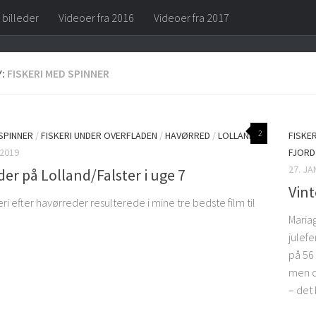
 billeder
Videoer fra 2016
Videoer fra 2017
Y:
FISKERI MED SPINNER
2
 SPINNER
/
FISKERI UNDER OVERFLADEN
/
HAVØRRED
/
LOLLAND
FISKE
 2019
FJORD
27. J
er på Lolland/Falster i uge 7
Vint
eri efter havørreder resulterede i mine tre bedste film til
Mariag
julefe
på 56 
men de
– det 