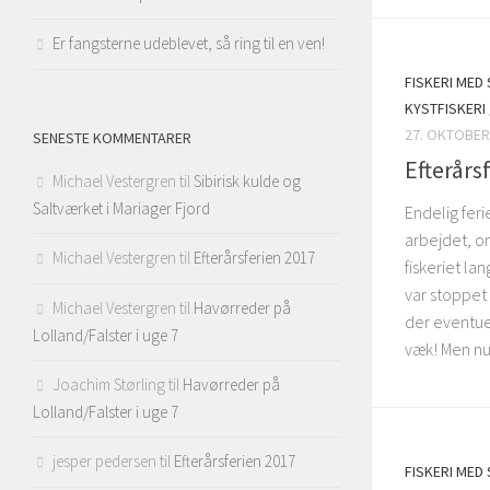
Er fangsterne udeblevet, så ring til en ven!
FISKERI MED
KYSTFISKERI
27. OKTOBER
SENESTE KOMMENTARER
Efterårs
Michael Vestergren
til
Sibirisk kulde og
Saltværket i Mariager Fjord
Endelig fer
arbejdet, om
Michael Vestergren
til
Efterårsferien 2017
fiskeriet la
var stoppet
Michael Vestergren
til
Havørreder på
der eventue
Lolland/Falster i uge 7
væk! Men nu 
Joachim Størling
til
Havørreder på
Lolland/Falster i uge 7
jesper pedersen
til
Efterårsferien 2017
FISKERI MED