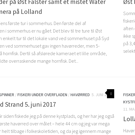
er på Øst Falster samt et mistet Water
Øst 
mera på Lolland
Somme
fisker
ns første tur i sommerhus. Den første del af
aften 
 i sommerhus er nu gået. Det blev til tre ture til Øst
ikke s
én enkelt tur til det lokale vand ved sommerhuset på Syd
på 3,4
ren ved sommerhuset gav ingen havørreder, men 5-
selekti
hornfisk. Dertil så afslørede kameraet et lille område,
dte overraskende mange hornfisk. Det...
0
 SPINNER
/
FISKERI UNDER OVERFLADEN
/
HAVØRRED
5. JUNI 2017
FISKE
KYSTF
 Strand 5. juni 2017
11. MA
r siden fiskede jeg på denne kystplads, og her har jeg også
Loll
første havørred over målet – hele 44 cm og jeg var mega
Havørr
ar helt tilbage i folkeskoletiden, og da jeg igennem mange