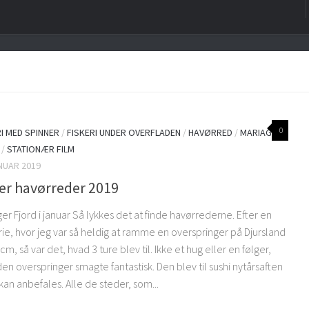
0
RI MED SPINNER
/
FISKERI UNDER OVERFLADEN
/
HAVØRRED
/
MARIAGER
/
STATIONÆR FILM
ANUAR 2019
er havørreder 2019
er Fjord i januar Så lykkes det at finde havørrederne. Efter en
rie, hvor jeg var så heldig at ramme en overspringer på Djursland
cm, så var det, hvad 3 ture blev til. Ikke et hug eller en følger,
n overspringer smagte fantastisk. Den blev til sushi nytårsaften
kan anbefales. Alle de steder, som...