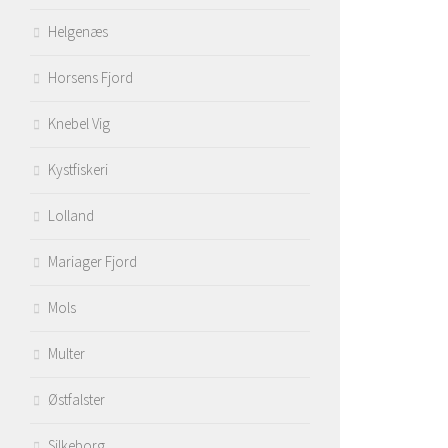
Helgenæs
Horsens Fjord
Knebel Vig
Kystfiskeri
Lolland
Mariager Fjord
Mols
Multer
Østfalster
Silkeborg