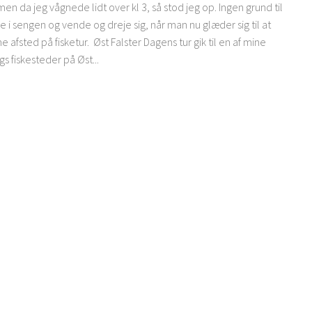
men da jeg vågnede lidt over kl 3, så stod jeg op. Ingen grund til
ge i sengen og vende og dreje sig, når man nu glæder sig til at
afsted på fisketur. Øst Falster Dagens tur gik til en af mine
gs fiskesteder på Øst...