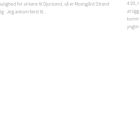
4.00, 
mulighed for at køre til Djursland, så er Moesgård Strand
at lig
g. Jeg ankom først til...
komme 
ynglin