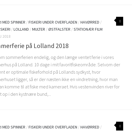
0
RI MED SPINNER
/
FISKERI UNDER OVERFLADEN
/
HAVØRRED
/
ISKERI
/
LOLLAND
/
MULTER
/
ØSTFALSTER
/
STATIONÆR FILM
LI 2018
merferie på Lolland 2018
m sommerferien endelig, og den længe ventet ferie i vores
rhus på Lolland. 10 dage i mit favoritfiskeområde. Selvom der
nt er optimale fiskeforhold på Lollands sydkyst, hvor
rhuset ligger, så er der næsten ikke en vindretning, hvor man
an komme til at fiske med kameraet. Hvis vestenvinden river for
 op i den kystnære bund,...
0
RI MED SPINNER
/
FISKERI UNDER OVERFLADEN
/
HAVØRRED
/