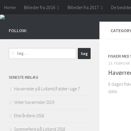
Home
Billeder fra 2016
Billeder fra 2017
De bedste
Skip to content
FOLLOW:
CATEGOR
Søg
FISKERI MED
efter:
23. FEBRUAR
Havørred
SENESTE INDLÆG
6 dages fisk
Havørreder på Lolland/Falster i uge 7
dato.
Vinter havørreder 2019
Efterårsferie 2018
Sommerferie på Lolland 2018