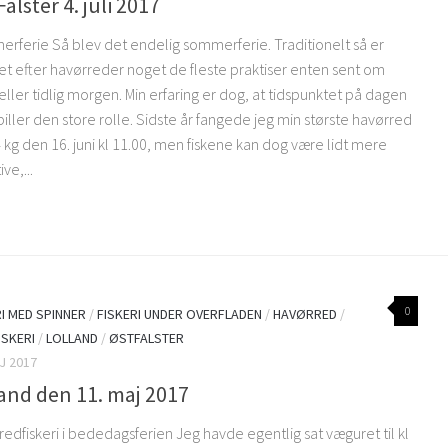
Falster 4. juli 2017
rferie Så blev det endelig sommerferie. Traditionelt så er
iet efter havørreder noget de fleste praktiser enten sent om
eller tidlig morgen. Min erfaring er dog, at tidspunktet på dagen
piller den store rolle. Sidste år fangede jeg min største havørred
 kg den 16. juni kl 11.00, men fiskene kan dog være lidt mere
ve,...
0
RI MED SPINNER
/
FISKERI UNDER OVERFLADEN
/
HAVØRRED
/
ISKERI
/
LOLLAND
/
ØSTFALSTER
J 2017
and den 11. maj 2017
edfiskeri i bededagsferien Jeg havde egentlig sat væguret til kl