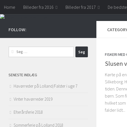
Home
Billeder fra 2016
Billeder fra 2017
De bedste
Skip to content
FOLLOW:
CATEGOR
Søg
FISKERI MED
efter:
Slusen v
Kørte på en 
SENESTE INDLÆG
Silkeborg. 
Havørreder på Lolland/Falster i uge 7
tiden. Denn
børn. Som fi
Vinter havørreder 2019
hvilket som 
falder lidt...
Efterårsferie 2018
Sommerferie på Lolland 2018