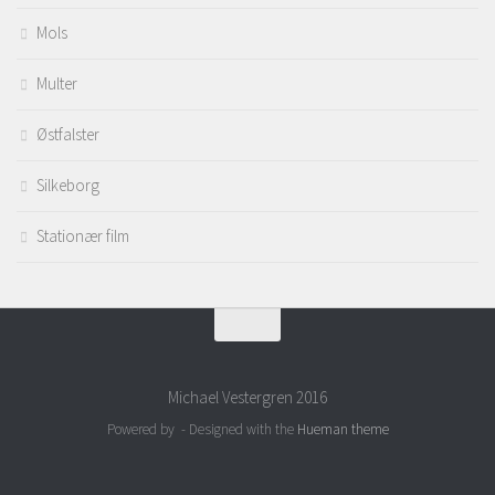
Mols
Multer
Østfalster
Silkeborg
Stationær film
Michael Vestergren 2016
Powered by
- Designed with the
Hueman theme