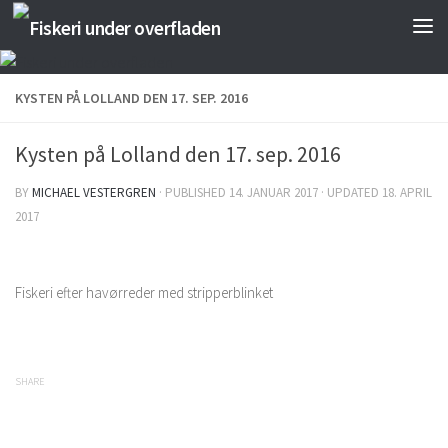
Skip to content
KYSTEN PÅ LOLLAND DEN 17. SEP. 2016
Kysten på Lolland den 17. sep. 2016
BY
MICHAEL VESTERGREN
· PUBLISHED
14. JANUAR 2017
· UPDATED
18. APRIL
2017
Fiskeri efter havørreder med stripperblinket
SHARE