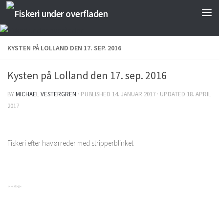
Skip to content
KYSTEN PÅ LOLLAND DEN 17. SEP. 2016
Kysten på Lolland den 17. sep. 2016
BY
MICHAEL VESTERGREN
· PUBLISHED
14. JANUAR 2017
· UPDATED
18. APRIL
2017
Fiskeri efter havørreder med stripperblinket
SHARE