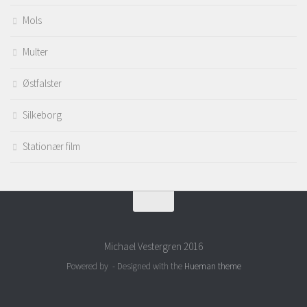
Mols
Multer
Østfalster
Silkeborg
Stationær film
Michael Vestergren 2016
Powered by
- Designed with the
Hueman theme