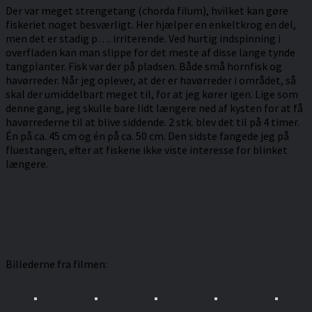
Der var meget strengetang (chorda filum), hvilket kan gøre
fiskeriet noget besværligt. Her hjælper en enkeltkrog en del,
men det er stadig p…. irriterende. Ved hurtig indspinning i
overfladen kan man slippe for det meste af disse lange tynde
tangplanter. Fisk var der på pladsen. Både små hornfisk og
havørreder. Når jeg oplever, at der er havørreder i området, så
skal der umiddelbart meget til, for at jeg kører igen. Lige som
denne gang, jeg skulle bare lidt længere ned af kysten for at få
havørrederne til at blive siddende. 2 stk. blev det til på 4 timer.
Én på ca. 45 cm og én på ca. 50 cm. Den sidste fangede jeg på
fluestangen, efter at fiskene ikke viste interesse for blinket
længere.
Billederne fra filmen: