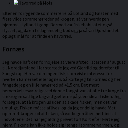
Efter en forrygende sommerferie på Lolland og Falster med
flere vilde sommerørreder på krogen, så var hverdagen
hjemme i Jylland i gang. Dermed var fiskehabitatet også
flyttet, og da en fridag endelig bød sig, ja så var Djursland et
oplagt mål for at finde en havørred.
Fornæs
Jeg havde haft den fornøjelse at være afsted i starten af august
til Norddjursland. Her startede jeg ved Gjerrild og derefter til
Sangstrup. Her var der ingen fisk, som viste interesse for
hverken kameraet eller agnen. Så kørte jeg til Fornæs og her
fangede jeg en lille havørred på 41,5 cm. Det mest
bemærkelsesværdige ved denne fangst var, at alle tre kroge fra
trekrogen sad lige bagved gællerne på yderside af fisken. Jeg
forsøgte, at få krogen ud uden at skade fisken, men det var
umuligt. Fisken måtte aflives, og da jeg endelig havde fået
opereret krogen ud af fisken, så var bugen åben helt ind til
indvoldene. Det har jeg aldrig prøvet før! Kort efter kørte jeg
hjem. Fiskene kan ikke holde sig længe i sommervarmen, og