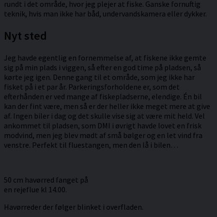
rundt i det område, hvor jeg plejer at fiske. Ganske fornuftig
teknik, hvis man ikke har båd, undervandskamera eller dykker.
Nyt sted
Jeg havde egentlig en fornemmelse af, at fiskene ikke gemte
sig på min plads i viggen, så efter en god time på pladsen, så
kørte jeg igen. Denne gang til et område, som jeg ikke har
fisket på i et par år. Parkeringsforholdene er, som det
efterhånden er ved mange af fiskepladserne, elendige. Én bil
kan der fint være, men så er der heller ikke meget mere at give
af. Ingen biler i dag og det skulle vise sig at være mit held. Vel
ankommet til pladsen, som DMI i øvrigt havde lovet en frisk
modvind, men jeg blev mødt af små bølger og en let vind fra
venstre. Perfekt til fluestangen, men den lå i bilen…
50 cm havørred fanget på
en rejeflue kl 14.00.
Havørreder der følger blinket i overfladen.