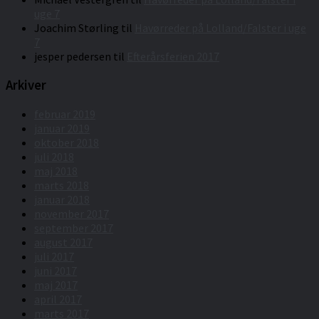
uge 7
Joachim Størling
til
Havørreder på Lolland/Falster i uge
7
jesper pedersen
til
Efterårsferien 2017
Arkiver
februar 2019
januar 2019
oktober 2018
juli 2018
maj 2018
marts 2018
januar 2018
november 2017
september 2017
august 2017
juli 2017
juni 2017
maj 2017
april 2017
marts 2017