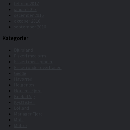
februar 2017
januar 2017
december 2016
oktober 2016
september 2016
Kategorier
Djursland
Fiskeri med orm
Fiskeri med spinner
Fiskeri under overfladen
Gedde
Havørred
Helgenæs
Horsens Fjord
Knebel Vig
Kystfiskeri
Lolland
Mariager Fjord
Mols
Multer