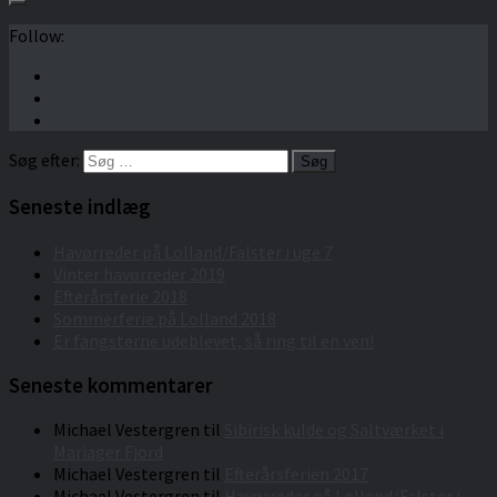
Follow:
Søg efter:
Seneste indlæg
Havørreder på Lolland/Falster i uge 7
Vinter havørreder 2019
Efterårsferie 2018
Sommerferie på Lolland 2018
Er fangsterne udeblevet, så ring til en ven!
Seneste kommentarer
Michael Vestergren
til
Sibirisk kulde og Saltværket i
Mariager Fjord
Michael Vestergren
til
Efterårsferien 2017
Michael Vestergren
til
Havørreder på Lolland/Falster i