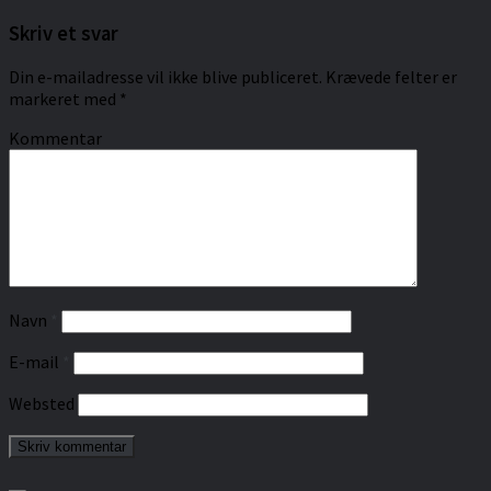
Skriv et svar
Din e-mailadresse vil ikke blive publiceret.
Krævede felter er
markeret med
*
Kommentar
Navn
*
E-mail
*
Websted