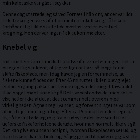
min køletaske var gået i stykker.
Denne dag startede jeg så ved Fornæs i håb om, at der var lidt
fisk. Trekrogen var skiftet ud med en enkeltkrog, så fiskene
forhåbentligt ikke skulle lide overlast ved en eventuel
krogning. Men der var ingen fisk at komme efter.
Knebel vig
Ind i mellem kan et radikalt pladsskifte være løsningen. Det er
nu egentlig sjældent, at jeg vælger at køre så langt for at
skifte fiskeplads, men i dag havde jeg en fornemmelse, at
fiskene kunne findes der. Efter 45 minutter i bilen blev grejet
endnu en gang pakket ud. Denne dag var det meget lavvandet.
Ikke noget man kunne se på DMIs vandstandsside, men det er
vist heller ikke altid, at det stemmer helt overens med
virkeligheden. Agnen røg i vandet, og forventningerne var som
altid i top – men ingenting. Efter ca 15 minutter uden tegn på
liv, så besluttede jeg mig for at udnytte det lave vand til at
udforske fiskeforholdene derude, hvor man normalt ikke vil gå.
Det kan give en anden indsigt i, hvordan fiskepladsen ser ud, og
hvor fiskene kan befinde sig. Så jeg gik ud til navlen og gik stille