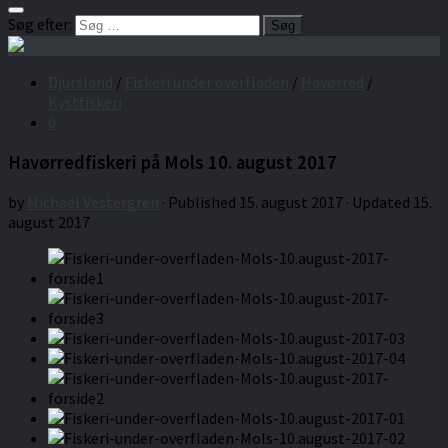
Søg efter:
Djursland
/
Fiskeri under overfladen
/
Havørred
/
Kystfiskeri
0
Havørredfiskeri på Mols 10. august 2017
by
Michael Vestergren
· Published
15. august 2017
· Updated
15.
august 2017