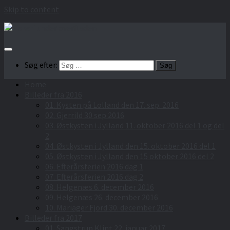
Skip to content
Søg efter:
Home
Billeder fra 2016
01. Kysten på Lolland den 17. sep. 2016
02. Gjerrild 30 sep 2016
03. Østkysten i Jylland 11. oktober 2016 del 1 og del
2
04. Østkysten i Jylland den 15. oktober 2016 del 1
05. Østkysten i Jylland den 15 oktober 2016 del 2
06. Efterårsferien 2016 dag 1
07. Efterårsferien 2016 dag 2
08. Helgenæs 6. december 2016
09. Helgenæs 26. december 2016
10. Mariager Fjord 30. december 2016
Billeder fra 2017
01. Sangstrup Klint 22. januar 2017