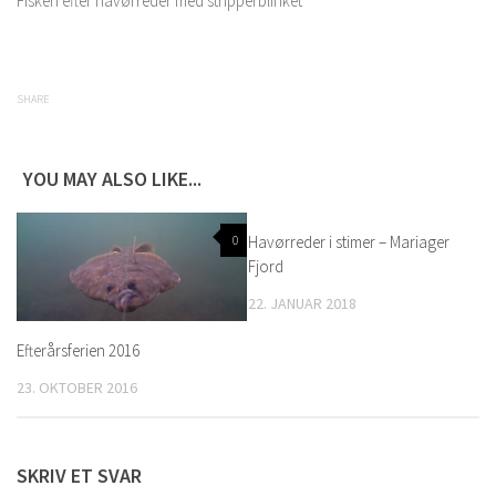
Fiskeri efter havørreder med stripperblinket
SHARE
YOU MAY ALSO LIKE...
0
Havørreder i stimer – Mariager
0
Fjord
22. JANUAR 2018
Efterårsferien 2016
23. OKTOBER 2016
SKRIV ET SVAR