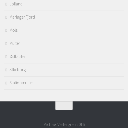
Lolland
Mariager Fjord
Mols
Multer
Østfalster
Silkeborg
Stationær film
Michael Vestergren 2016