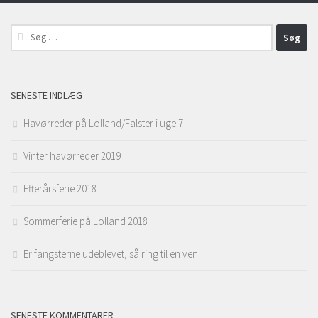
Søg
efter:
SENESTE INDLÆG
Havørreder på Lolland/Falster i uge 7
Vinter havørreder 2019
Efterårsferie 2018
Sommerferie på Lolland 2018
Er fangsterne udeblevet, så ring til en ven!
SENESTE KOMMENTARER